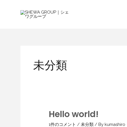
内
容
を
ス
キ
ッ
プ
未分類
Hello world!
1件のコメント
/
未分類
/ By
kumashiro