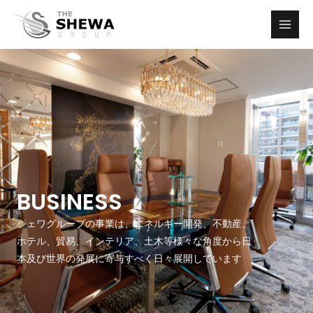
内
容
Main
を
Men
ス
キ
ッ
プ
BUSINESS
シェワグループの事業は、エネルギー開発、不動産、
ホテル、貿易、インテリア、土木等様々な角度から日
本及び世界の発展に寄与すべく日々展開しています