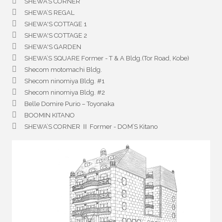
SHEWA’S CORNER
SHEWA’S REGAL
SHEWA'S COTTAGE 1
SHEWA'S COTTAGE 2
SHEWA'S GARDEN
SHEWA’S SQUARE Former - T & A Bldg.(Tor Road, Kobe)
Shecom motomachi Bldg.
Shecom ninomiya Bldg. #1
Shecom ninomiya Bldg. #2
Belle Domire Purio – Toyonaka
BOOMIN KITANO
SHEWA’S CORNER Ⅱ Former - DOM’S Kitano