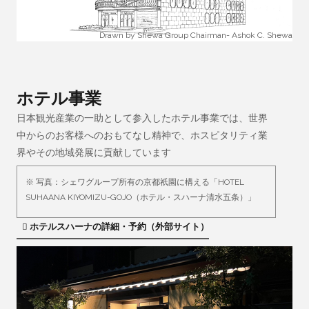
Drawn by Shewa Group Chairman- Ashok C. Shewa
ホテル事業
日本観光産業の一助として参入したホテル事業では、世界
中からのお客様へのおもてなし精神で、ホスピタリティ業
界やその地域発展に貢献しています
※ 写真：シェワグループ所有の京都祇園に構える「HOTEL
SUHAANA KIYOMIZU-GOJO（ホテル・スハーナ清水五条）」
ホテルスハーナの詳細・予約（外部サイト）